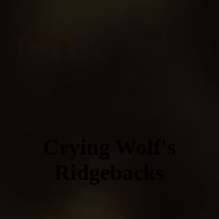
Crying Wolf's
Ridgebacks