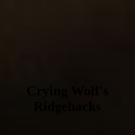
Crying Wolf's
Ridgebacks