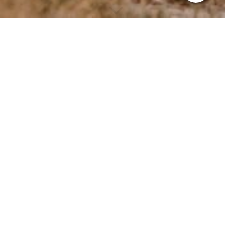
Diese Seite wird noch erstellt.
Wir erstellen gerade Inhalte für diese Seite. Um unseren eigenen
hohen Qualitätsansprüchen gerecht zu werden benötigen wir
hierfür noch etwas Zeit.
Bitte besuchen Sie diese Seite bald wieder. Vielen Dank für ihr
Interesse!