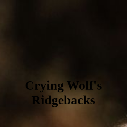
Crying Wolf's
Ridgebacks