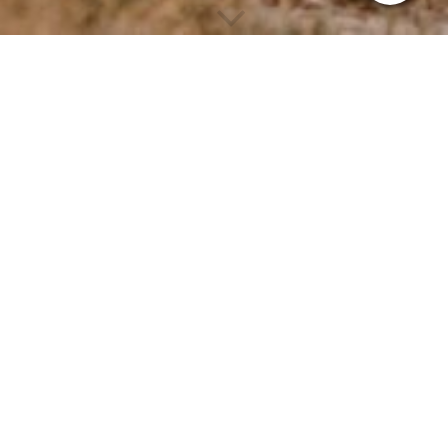
Diese Seite wird noch erstellt.
Wir erstellen gerade Inhalte für diese Seite. Um unseren eigenen
hohen Qualitätsansprüchen gerecht zu werden benötigen wir
hierfür noch etwas Zeit.
Bitte besuchen Sie diese Seite bald wieder. Vielen Dank für ihr
Interesse!