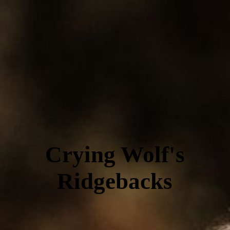
Crying Wolf's
Ridgebacks